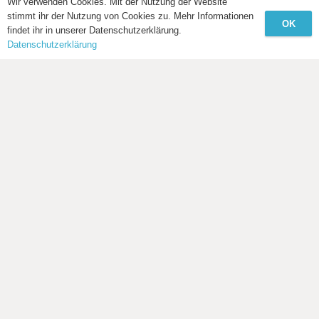
Wir verwenden Cookies. Mit der Nutzung der Website
stimmt ihr der Nutzung von Cookies zu. Mehr Informationen
OK
findet ihr in unserer Datenschutzerklärung.
Datenschutzerklärung
Außergewöhnliche Individualreisen ohne
zeitaufwendige Organisation.
Du suchst echte Erlebnisse, hast aber keine Zeit für die
endlose Recherche? Dann bist du hier richtig. Seit 2017
schaffe ich Klarheit im Überangebot und gestalte
Reisen, die exakt deinem Anspruch entsprechen –
selektiv, unabhängig und maßgeschneiderte auf deine
Bedürfnisse.
Ob
intensive Rundreise
oder
entspannte Tauchreise
:
Mein Fokus liegt auf authentischen und