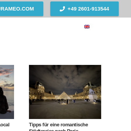
URAMEO.COM
+49 2601-913544
TION
CONTACT
BLOG
Local
Tipps für eine romantische