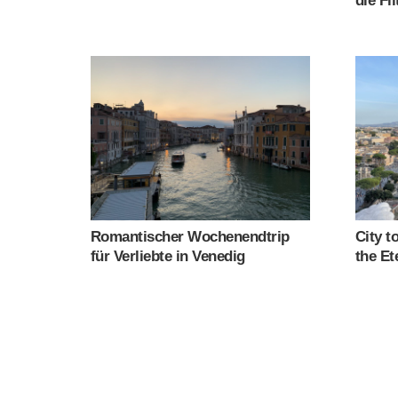
die Fl
Romantischer Wochenendtrip
City t
für Verliebte in Venedig
the Et