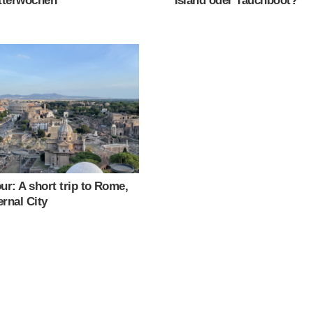
itterwochen
Island oder Tauchboot?
our: A short trip to Rome,
ernal City