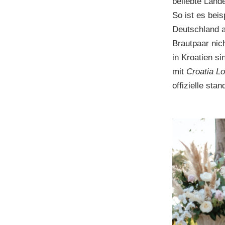
beliebte Länd
So ist es beis
Deutschland a
Brautpaar nic
in Kroatien s
mit
Croatia L
offizielle sta