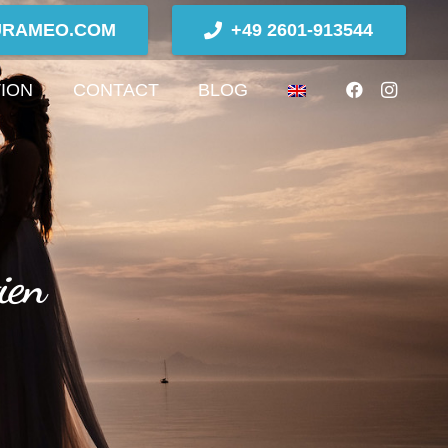
URAMEO.COM
+49 2601-913544
TION
CONTACT
BLOG
ien