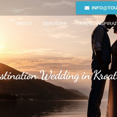
INFO@TO
ABOUT
SERVICES
TRAVEL INSPIRA
stination Wedding in Kroat