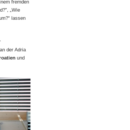
einem fremden
nd?”, „Wie
 um?“ lassen
r
an der Adria
roatien
und